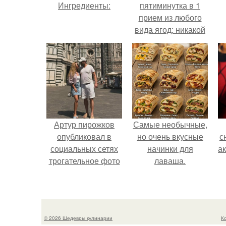
Ингредиенты:
пятиминутка в 1
прием из любого
вида ягод: никакой
длительной варки,
а
все витамины на
месте!
Артур пирожков
Самые необычные,
опубликовал в
но очень вкусные
с
социальных сетях
начинки для
а
трогательное фото
лаваша.
с супругой
Анжеликой,
сделанное во
время их недавнего
© 2026 Шедевры кулинарии
К
путешествия в