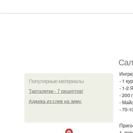
Сал
Ингре
- 1 ку
Популярные материалы
- 1-2 
Тарталетки - 7 рецептов!
- 200 
Аджика из слив на зиму.
- Майо
- 70-1
Приго
1. по