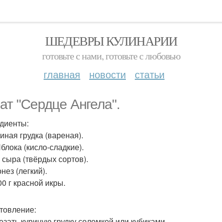
ШЕДЕВРЫ КУЛИНАРИИ
готовьте с нами, готовьте с любовью
главная
новости
статьи
ат "Сердце Ангела".
диенты:
риная грудка (вареная).
Яблока (кисло-сладкие).
г сыра (твёрдых сортов).
нез (легкий).
00 г красной икры.
товление:
резать куриную грудку соломкой или кубиками.