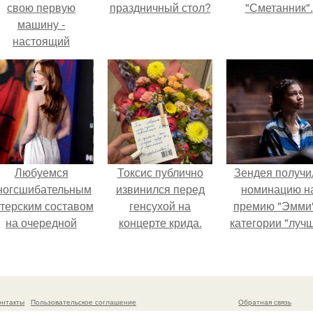
свою первую
праздничный стол?
"Сметанник".
машину -
настоящий
втомобиль мечты
для многих
автолюбителей.
Любуемся
Токсис публично
Зендея получи
ногсшибательным
извинился перед
номинацию н
ктерским составом
генсухой на
премию "Эмми"
на очередной
концерте крида.
категории "луч
премьере нового
актриса в
человека - паука.
драматическо
сериале" за тре
сезон "эйфории
онтакты
Пользовательское соглашение
Обратная связь