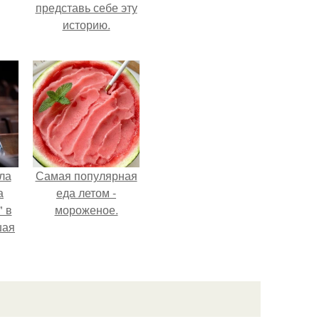
представь себе эту
историю.
ла
Самая популярная
а
еда летом -
 в
мороженое.
шая
м
тий
".