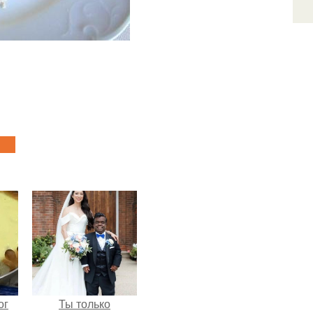
ог
Ты только