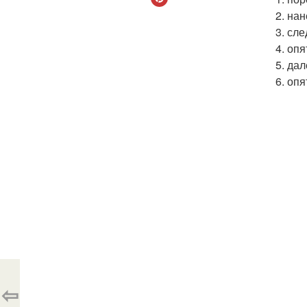
2. на
3. сл
4. оп
5. да
6. оп
⇦