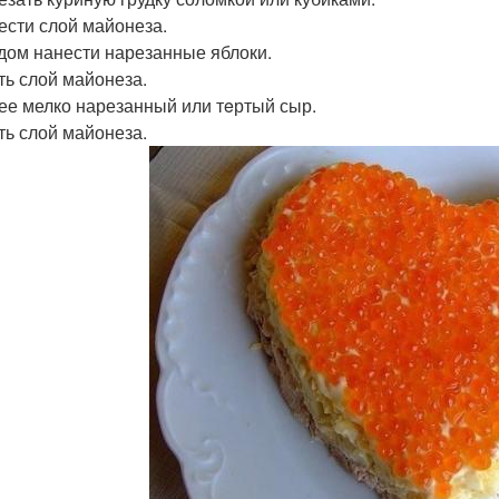
нести слой майонеза.
едом нанести нарезанные яблоки.
ять слой майонеза.
лее мелко нарезанный или тeртый сыр.
ять слой майонеза.