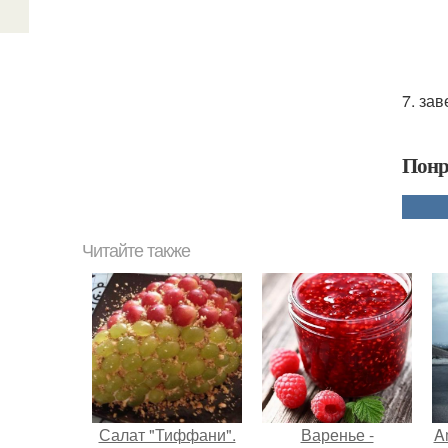
7. за
Понр
Читайте также
Салат "Тиффани".
Варенье -
A