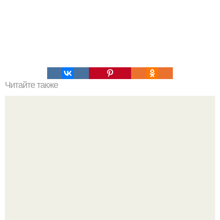
Читайте также
Торт "Самый Вкусный Тирамису".