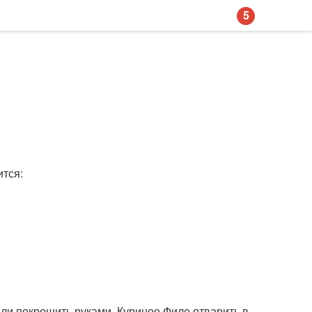
5
ится:
или покрошить руками. Куриное Филе отварить в