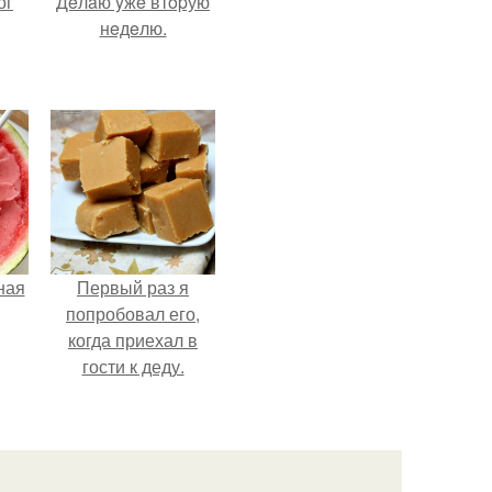
ог
Дeлaю yжe втopую
нeдeлю.
ная
Первый раз я
попробовал его,
когда приехал в
гости к деду.