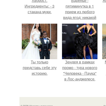
Хворост.
Варенье -
A
Ингредиенты: - 3
пятиминутка в 1
стакана муки.
прием из любого
вида ягод: никакой
длительной варки,
а
все витамины на
месте!
Ты только
Зендея в рамках
представь себе эту
промо - тура нового
историю.
"Человека - Паука"
в Лос-анджелесе.
© 2026 Шедевры кулинарии
К