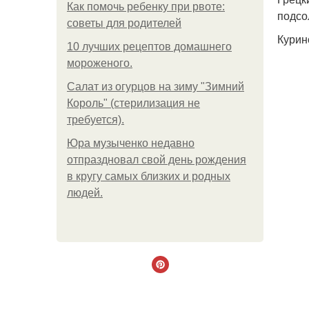
Как помочь ребенку при рвоте:
подсо
советы для родителей
Курин
10 лучших рецептов домашнего
мороженого.
Салат из огурцов на зиму "Зимний
Король" (стерилизация не
требуется).
Юра музыченко недавно
отпраздновал свой день рождения
в кругу самых близких и родных
людей.