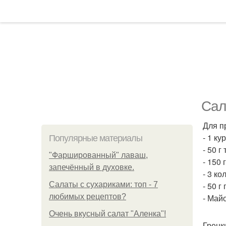
Сал
Для п
- 1 ку
Популярные материалы
- 50 г
"Фаршированный" лаваш,
- 150
запечённый в духовке.
- 3 к
Салаты с сухариками: топ - 7
- 50 г
любимых рецептов?
- Май
Очень вкусный салат "Аленка"!
Грецк