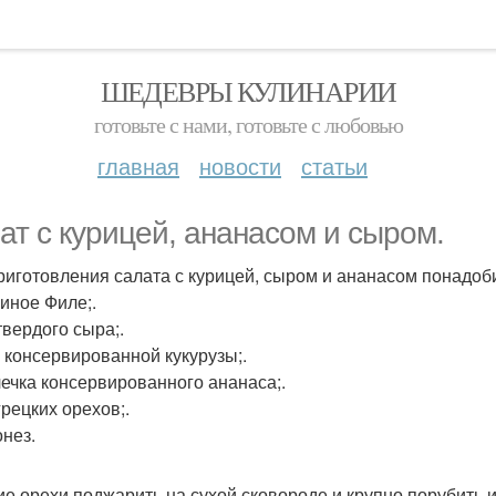
ШЕДЕВРЫ КУЛИНАРИИ
готовьте с нами, готовьте с любовью
главная
новости
статьи
ат с курицей, ананасом и сыром.
риготовления салата с курицей, сыром и ананасом понадоб
риное Филе;.
 твердого сыра;.
 г консервированной кукурузы;.
олечка консервированного ананаса;.
 грецких орехов;.
онез.
ие орехи поджарить на сухой сковороде и крупно порубить 