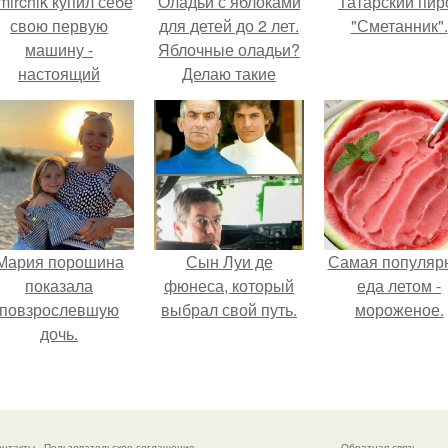
mirchik купил себе
Оладьи с яблоками
Татарский пир
свою первую
для детей до 2 лет.
"Сметанник".
машину -
Яблочные оладьи?
настоящий
Делаю такие
втомобиль мечты
оладьи для ребенка
для многих
постоянно,
автолюбителей.
особенно в сезон
яблок.
Мария порошина
Сын Луи де
Самая популяр
показала
фюнеса, который
еда летом -
повзрослевшую
выбрал свой путь.
мороженое.
дочь.
онтакты
Пользовательское соглашение
Обратная связь