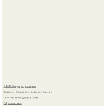
Мария порошина показала повзрослевшую дочь.
Сын Луи де фюнеса, который выбрал свой путь.
© 2026 Шедевры кулинарии
Контакты
Пользовательское соглашение
Политика конфидециальности
Обратная связь