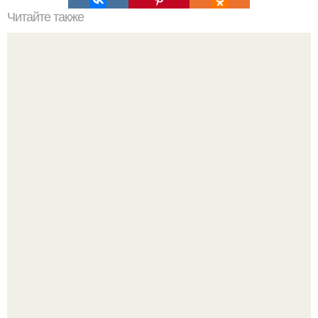
Читайте также
Мясо по этому рецепту сметается с тарелок за 5 минут!
Юра музыченко недавно отпраздновал свой день
рождения в кругу самых близких и родных людей.