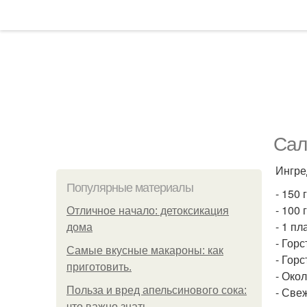
Сал
Ингре
Популярные материалы
- 150 
- 100
Отличное начало: детоксикация
- 1 п
дома
- Гор
Самые вкусные макароны: как
- Гор
приготовить.
- Окол
Польза и вред апельсинового сока:
- Све
что важно знать