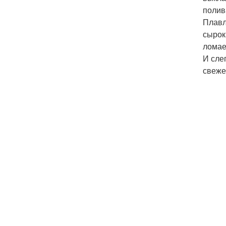
полив
Плавл
сырок 
ломае
И сле
свеже