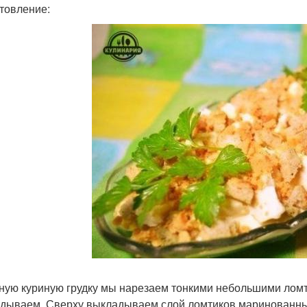
товление:
ную куриную грудку мы нарезаем тонкими небольшими ломт
дываем. Сверху выкладываем слой ломтиков маринованны