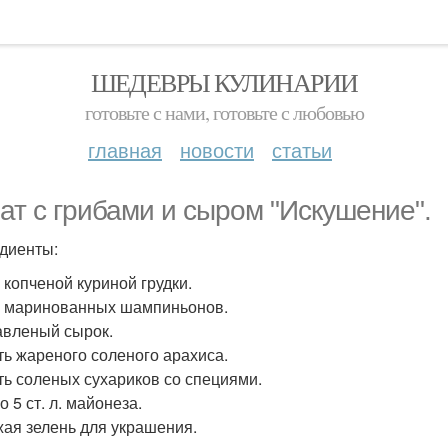
ШЕДЕВРЫ КУЛИНАРИИ
готовьте с нами, готовьте с любовью
главная
новости
статьи
ат с грибами и сыром "Искушение".
диенты:
г копченой куриной грудки.
 г маринованных шампиньонов.
лавленый сырок.
сть жареного соленого арахиса.
сть соленых сухариков со специями.
о 5 ст. л. майонеза.
жая зелень для украшения.