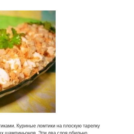
иками. Куриные ломтики на плоскую тарелку
х шампиньонов. Эти два слоя обильно