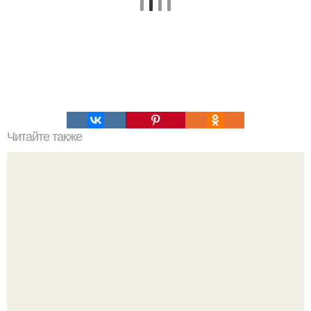
Читайте также
Японские панкейки. Невероятные японские панкейки.