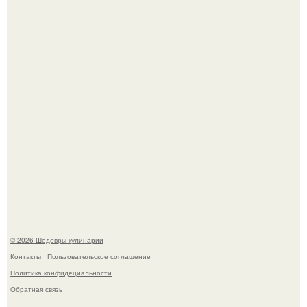
Самая популярная еда летом - мороженое.
Первый раз я попробовал его, когда приехал в гости к
деду.
© 2026 Шедевры кулинарии
Контакты
Пользовательское соглашение
Политика конфидециальности
Обратная связь