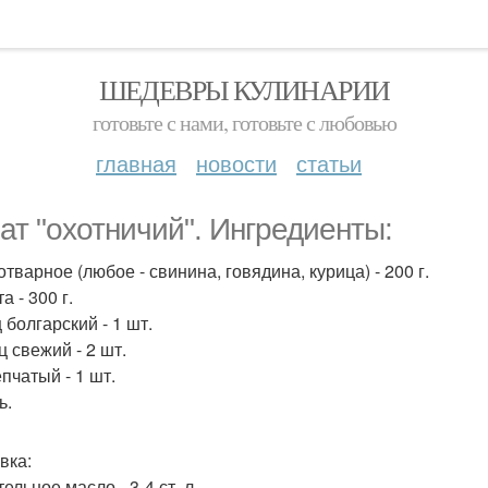
ШЕДЕВРЫ КУЛИНАРИИ
готовьте с нами, готовьте с любовью
главная
новости
статьи
ат "охотничий". Ингредиенты:
тварное (любое - свинина, говядина, курица) - 200 г.
а - 300 г.
 болгарский - 1 шт.
ц свежий - 2 шт.
пчатый - 1 шт.
ь.
вка:
ельное масло - 3-4 ст. л.