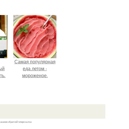
Самая популярная
ый
еда летом -
ть.
мороженое.
казании обратной гиперссылки.