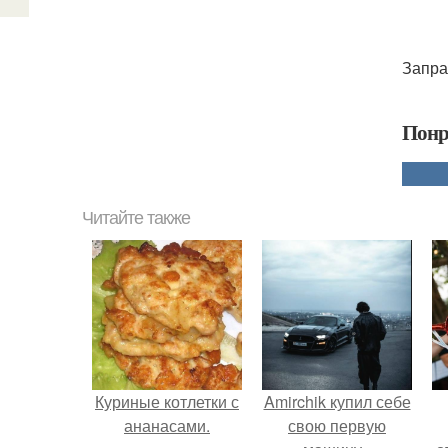
Запра
Понр
Читайте также
Куриные котлетки с
Amirchik купил себе
ананасами.
свою первую