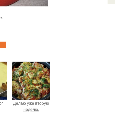
к.
ог
Дeлaю yжe втopую
нeдeлю.