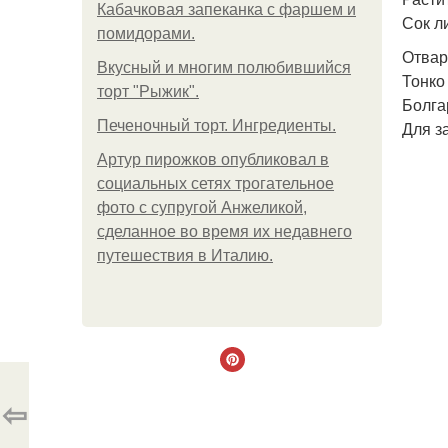
Кабачковая запеканка с фаршем и
Сок ли
помидорами.
Отвар
Вкусный и многим полюбившийся
Тонко
торт "Рыжик".
Болга
Печеночный торт. Ингредиенты.
Для з
Артур пирожков опубликовал в
социальных сетях трогательное
фото с супругой Анжеликой,
сделанное во время их недавнего
путешествия в Италию.
⇦