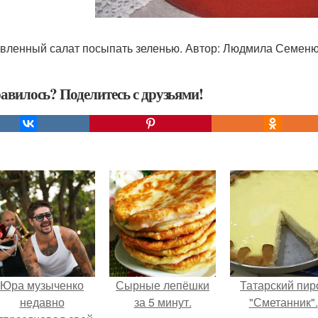
вленный салат посыпать зеленью. Автор: Людмила Семеню
авилось? Поделитесь с друзьями!
Юра музыченко
Сырные лепёшки
Татарский пир
недавно
за 5 минут.
"Сметанник".