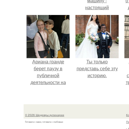
машину -
о
настоящий
автомобиль мечты
для многих
автолюбителей.
Ариана гранде
Ты только
берет паузу в
представь себе эту
публичной
историю.
деятельности на
т
фоне слухов о
своем здоровье.
в
© 2026 Шедевры кулинарии
К
П
Готовьте с нами, готовьте с любовью
г.