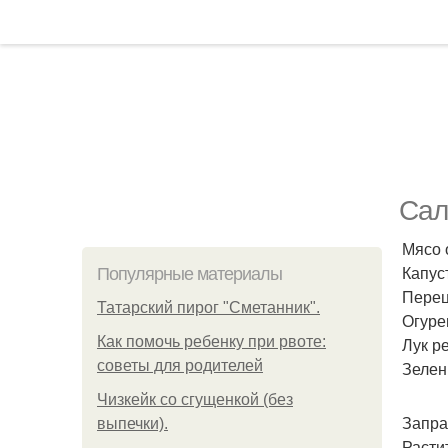
Сал
Мясо о
Капуст
Популярные материалы
Перец
Татарский пирог "Сметанник".
Огуре
Как помочь ребенку при рвоте:
Лук ре
советы для родителей
Зелен
Чизкейк со сгущенкой (без
Запра
выпечки).
Растит