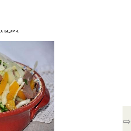
кольцами.
⇨