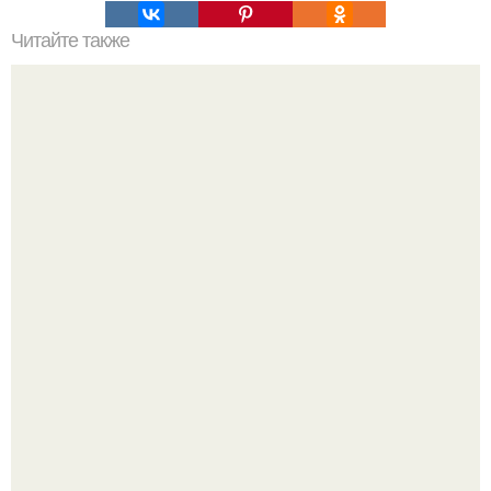
Читайте также
Крем банановый для торта. Банановый крем для торта:
три рецепта как приготовить.
Кабачковая запеканка с фаршем и помидорами.