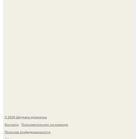
Мария порошина показала повзрослевшую дочь.
Сын Луи де фюнеса, который выбрал свой путь.
© 2026 Шедевры кулинарии
Контакты
Пользовательское соглашение
Политика конфидециальности