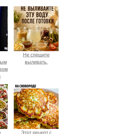
Не спешите
ным
выливать.
авом
й
го
а.
е
Этот рецепт с