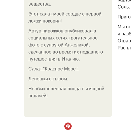
вещества.
Соль.
Этот салат моей сердце с первой
Приго
ложки покорил!
Мы от
Артур пирожков опубликовал в
и раз
социальных сетях трогательное
Отвар
фото с супругой Анжеликой,
Распл
сделанное во время их недавнего
путешествия в Италию.
Салат "Красное Море".
Лепешки с сыром.
Необыкновенная пицца с изящной
подачей!