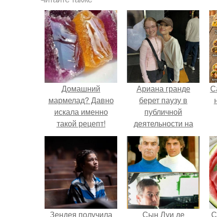
Домашний
Ариана гранде
С
мармелад? Давно
берет паузу в
искала именно
публичной
такой рецепт!
деятельности на
фоне слухов о
своем здоровье.
Зендея получила
Сын Луи де
С