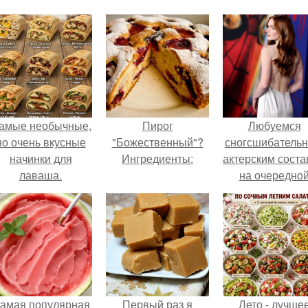
амые необычные,
Пирог
Любуемся
но очень вкусные
"Божественный"?
сногсшибатель
начинки для
Ингредиенты:
актерским сост
лаваша.
на очередно
премьере ново
человека - паук
амая популярная
Первый раз я
Лето - лучше