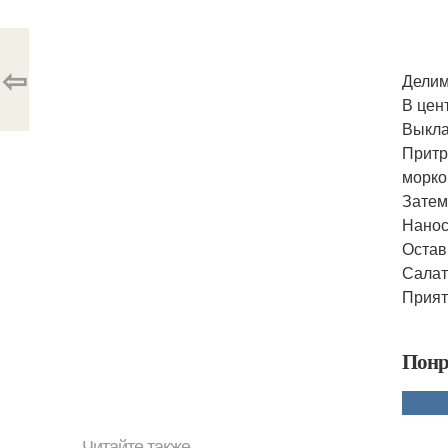
⇦
Делим
В цен
Выкла
Притр
морко
Затем
Нанос
Остав
Салат
Прият
Понр
Читайте также