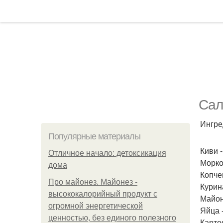
Сал
Ингре
Популярные материалы
Киви -
Отличное начало: детоксикация
Морков
дома
Копче
Про майонез. Майонез -
Курина
высококалорийный продукт с
Майон
огромной энергетической
Яйца -
ценностью, без единого полезного
Карто