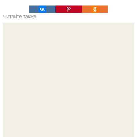
Читайте также
Нежнейшие тефтельки. Ингредиенты:
Кабачковая запеканка с фаршем и помидорами.