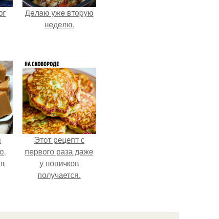
ог
Дeлaю yжe втopую
нeдeлю.
я
Этот рецепт с
о,
первого раза даже
 в
у новичков
получается.