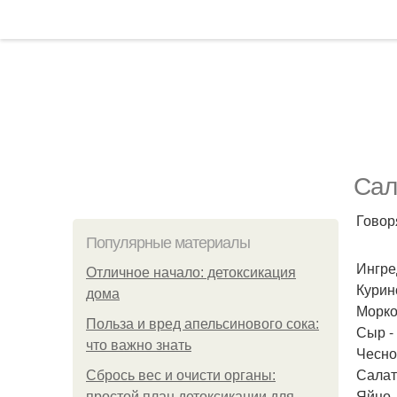
Сал
Говор
Популярные материалы
Ингре
Отличное начало: детоксикация
Курино
дома
Морков
Польза и вред апельсинового сока:
Сыр - 
что важно знать
Чеснок
Салат
Сбрось вес и очисти органы:
Яйцо -
простой план детоксикации для