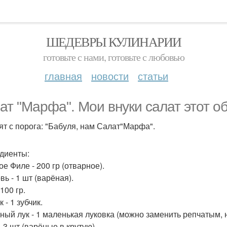
ШЕДЕВРЫ КУЛИНАРИИ
готовьте с нами, готовьте с любовью
главная
новости
статьи
ат "Марфа". Мои внуки салат этот о
ят с порога: "Бабуля, нам Салат"Марфа".
диенты:
е Филе - 200 гр (отварное).
ь - 1 шт (варёная).
100 гр.
 - 1 зубчик.
ный лук - 1 маленькая луковка (можно заменить репчатым, н
 3 шт (варёные в крутую).