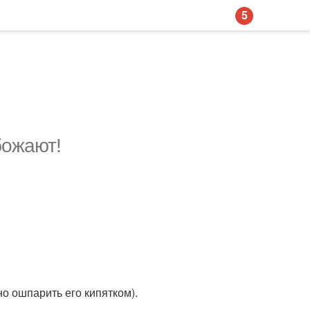
5
божают!
о ошпарить его кипятком).