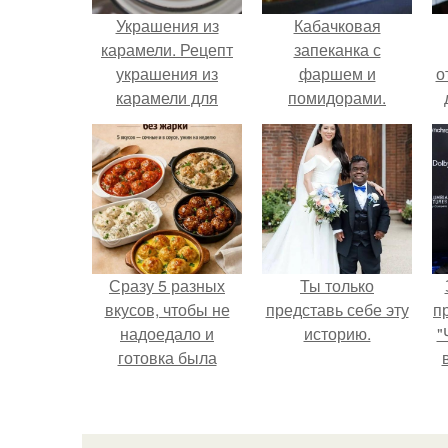
Украшения из
Кабачковая
карамели. Рецепт
запеканка с
украшения из
фаршем и
о
карамели для
помидорами.
тортов и пирожных.
Сразу 5 разных
Ты только
вкусов, чтобы не
представь себе эту
п
надоедало и
историю.
"
готовка была
проще.