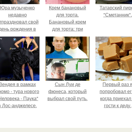
Юра музыченко
Крем банановый
Татарский пир
недавно
для торта.
"Сметанник".
тпраздновал свой
Банановый крем
день рождения в
для торта: три
кругу самых
рецепта как
близких и родных
приготовить.
людей.
Зендея в рамках
Сын Луи де
Первый раз 
ромо - тура нового
фюнеса, который
попробовал ег
Человека - Паука"
выбрал свой путь.
когда приехал
в Лос-анджелесе.
гости к деду.