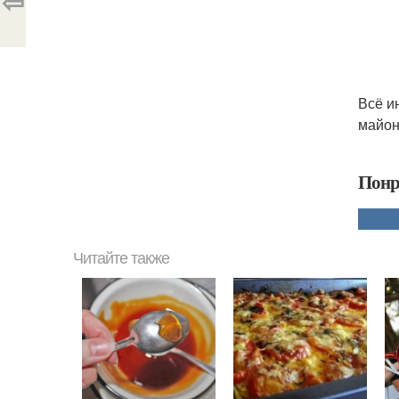
⇦
Всё и
майон
Понр
Читайте также