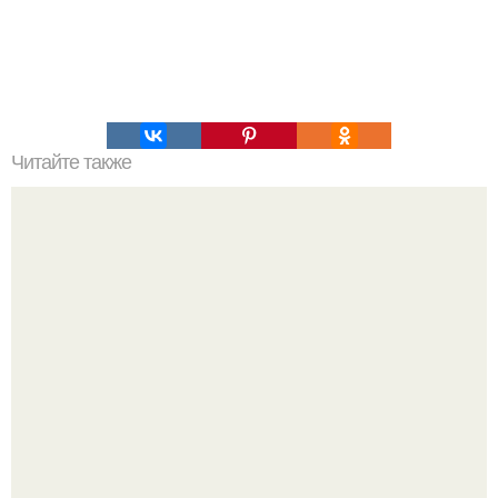
Читайте также
Тесто дрожжевое, как пух. Это дрожжевое тесто
действительно "как пух получается".