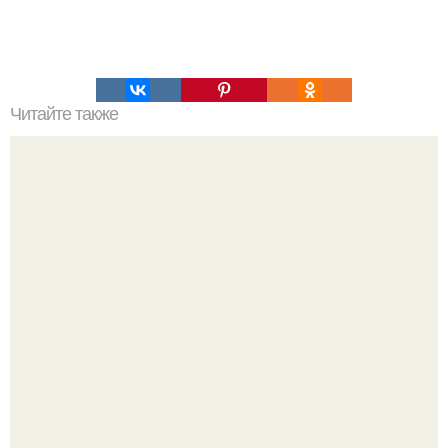
Читайте также
Салат "Варежка Деда Мороза".