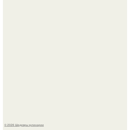
Первый раз я попробовал его, когда приехал в гости к
деду.
Этот рецепт с первого раза даже у новичков получается.
© 2026 Шедевры кулинарии