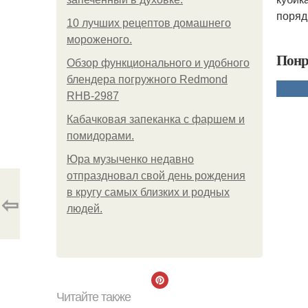
поряд
10 лучших рецептов домашнего
мороженого.
Понр
Обзор функционального и удобного
блендера погружного Redmond
RHB-2987
Кабачковая запеканка с фаршем и
помидорами.
Юра музыченко недавно
отпраздновал свой день рождения
в кругу самых близких и родных
⇦
людей.
Читайте также