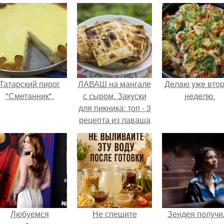
Татарский пирог
ЛАВАШ на мангале
Дeлaю yжe втo
"Сметанник".
с сыром. Закуски
нeдeлю.
для пикника: топ - 3
рецепта из лаваша
на мангале на
любой вкус.
Любуемся
Не спешите
Зендея получи