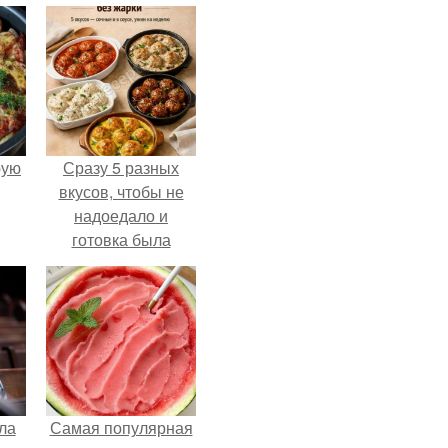
pую
Сразу 5 разных
вкусов, чтобы не
надоедало и
готовка была
проще.
ла
Самая популярная