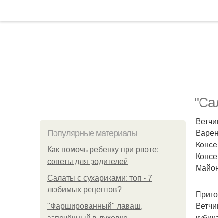
"Са
Ветчи
Варен
Популярные материалы
Консе
Как помочь ребенку при рвоте:
Консе
советы для родителей
Майон
Салаты с сухариками: топ - 7
любимых рецептов?
Приго
Ветчи
"Фаршированный" лаваш,
кубик
запечённый в духовке.