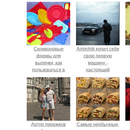
Силиконовые
Amirchik купил себе
формы для
свою первую
выпечки, как
машину -
пользоваться в
настоящий
духовке. 9 правил
автомобиль мечты
использования
для многих
силиконовых
автолюбителей.
формам для
выпечки.
Артур пирожков
Самые необычные,