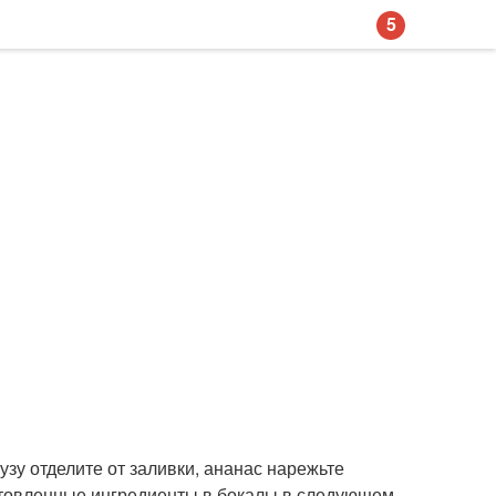
5
узу отделите от заливки, ананас нарежьте
товленные ингредиенты в бокалы в следующем