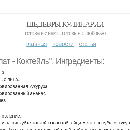
ШЕДЕВРЫ КУЛИНАРИИ
готовьте с нами, готовьте с любовью
главная
новости
статьи
лат - Коктейль". Ингредиенты:
на.
ые яйца.
рвированная кукуруза.
рвированный ананас.
ез.
товление:
ну нашинкуйте тонкой соломкой, яйца мелко порубите, кукур
ами. Мы смазываем каждый слой майонезом уложите подго