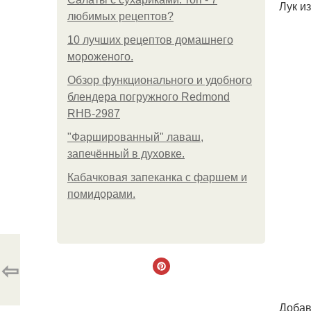
Лук и
любимых рецептов?
10 лучших рецептов домашнего
мороженого.
Обзор функционального и удобного
блендера погружного Redmond
RHB-2987
"Фаршированный" лаваш,
запечённый в духовке.
Кабачковая запеканка с фаршем и
помидорами.
⇦
Добав