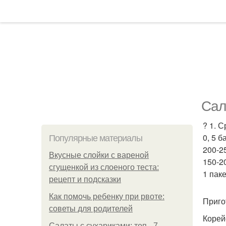
Сал
? 1. 
0, 5 б
Популярные материалы
200-2
Вкусные слойки с вареной
150-20
сгущенкой из слоеного теста:
1 паке
рецепт и подсказки
Как помочь ребенку при рвоте:
Приго
советы для родителей
Корей
Салаты с сухариками: топ - 7