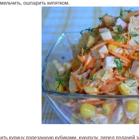
змельчить, ошпарить кипятком.
ить курицу порезанную кубиками, кукурузу, перед подачей 