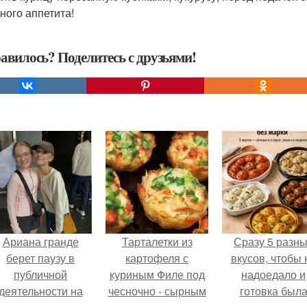
ного аппетита!
авилось? Поделитесь с друзьями!
Ариана гранде
Тарталетки из
Сразу 5 разн
берет паузу в
картофеля с
вкусов, чтобы 
публичной
куриным Филе под
надоедало и
деятельности на
чесночно - сырным
готовка был