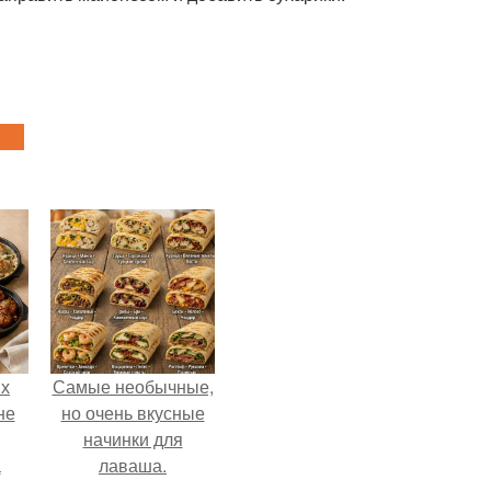
ых
Самые необычные,
не
но очень вкусные
начинки для
а
лаваша.