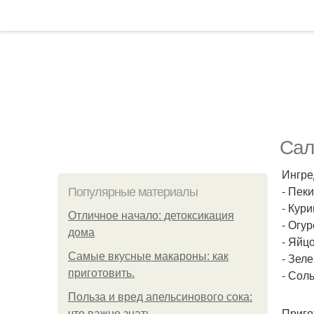
Сал
Ингре
- Пеки
Популярные материалы
- Кури
Отличное начало: детоксикация
- Огур
дома
- Яйцо
Самые вкусные макароны: как
- Зеле
приготовить.
- Соль
Польза и вред апельсинового сока:
Приго
что важно знать