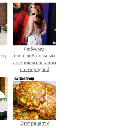
Любуемся
эту
сногсшибательным
актерским составом
на очередной
премьере нового
человека - паука.
Этот рецепт с