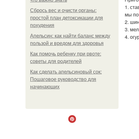
1. ст
Сбрось вес и очисти органы:
мы по
простой план детоксикации для
2. ши
похудения
3. ме
Апельсин: как найти баланс между
4. ог
пользой и вредом для здоровья
Как помочь ребенку при рвоте:
советы для родителей
Как сделать апельсиновый сок:
Пошаговое руководство для
начинающих