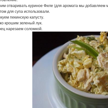
авим отваривать куриное Филе (для аромата мы добавляем м
том для супа использовали.
нкуем пекинскую капусту.
лко крошим зеленый лук.
урец нарезаем соломкой.