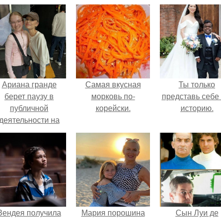
Ариана гранде
Самая вкусная
Ты только
берет паузу в
морковь по-
представь себе 
публичной
корейски.
историю.
деятельности на
фоне слухов о
своем здоровье.
Зендея получила
Мария порошина
Сын Луи де