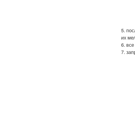
5. по
их мел
6. вс
7. за