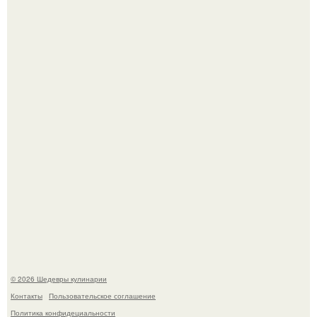
Лето - лучшее время для сочных овощей, свежей зелени
и салатов, которые готовятся буквально за несколько
минут.
Родион Газманов тепло поздравил своего отца,
знаменитого певца Олега Газманова, с важным
юбилеем - 75-летием.
© 2026 Шедевры кулинарии
Контакты
Пользовательское соглашение
Политика конфидециальности