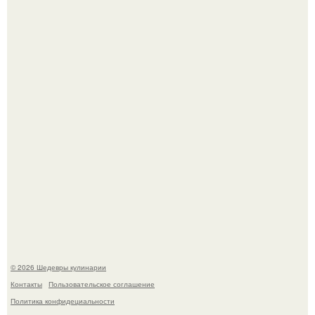
Первый раз я попробовал его, когда приехал в гости к
деду.
Лето - лучшее время для сочных овощей, свежей зелени
и салатов, которые готовятся буквально за несколько
минут.
© 2026 Шедевры кулинарии
Контакты
Пользовательское соглашение
Политика конфидециальности