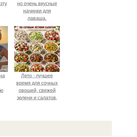
эту
но очень вкусные
начинки для
лаваша.
на
Лето - лучшее
время для сочных
ую
овощей, свежей
зелени и салатов,
которые готовятся
буквально за
несколько минут.