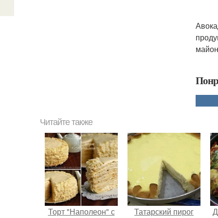
Авока
проду
майон
Понр
Читайте также
Торт "Наполеон" с
Татарский пирог
Д