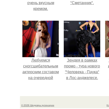
очень вкусным
"Сметанник".
кремом.
Любуемся
Зендея в рамках
сногсшибательным
промо - тура нового
актерским составом
"Человека - Паука"
на очередной
в Лос-анджелесе.
премьере нового
человека - паука.
© 2026 Шедевры кулинарии
К