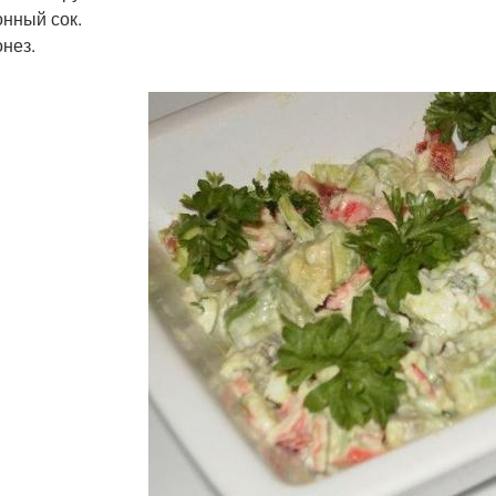
онный сок.
онез.