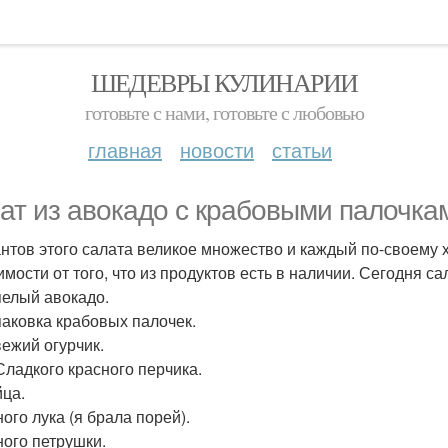
ШЕДЕВРЫ КУЛИНАРИИ
готовьте с нами, готовьте с любовью
главная
новости
статьи
ат из авокадо с крабовыми палочка
нтов этого салата великое множество и каждый по-своему х
мости от того, что из продуктов есть в наличии. Сегодня са
спелый авокадо.
упаковка крабовых палочек.
свежий огурчик.
 Сладкого красного перчика.
йца.
ого лука (я брала порей).
ного петрушки.