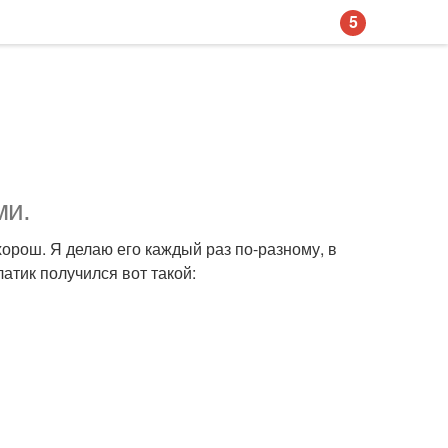
5
ми.
орош. Я делаю его каждый раз по-разному, в
латик получился вот такой: