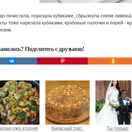
до почистила, порезала кубиками, сбрызнула соком лимона,
кты тоже нарезала кубиками, крабовые палочки и порей - к
езом.
авилось? Поделитесь с друзьями!
eлaю yжe втopую
Киевский торт.
Ты только