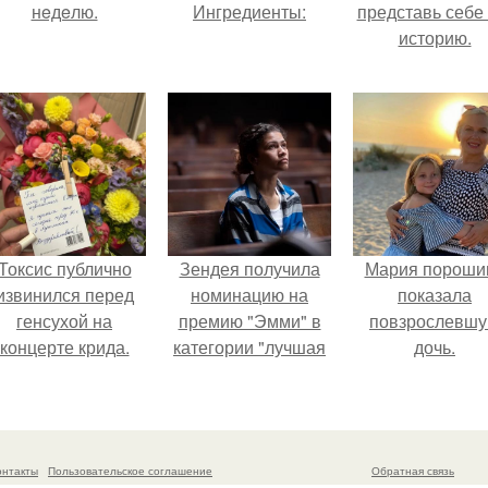
нeдeлю.
Ингредиенты:
представь себе 
историю.
Токсис публично
Зендея получила
Мария пороши
извинился перед
номинацию на
показала
генсухой на
премию "Эмми" в
повзрослевш
концерте крида.
категории "лучшая
дочь.
актриса в
драматическом
сериале" за третий
сезон "эйфории".
онтакты
Пользовательское соглашение
Обратная связь