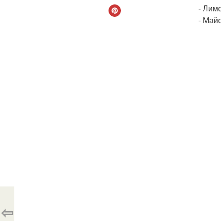
- Лим
- Май
⇦