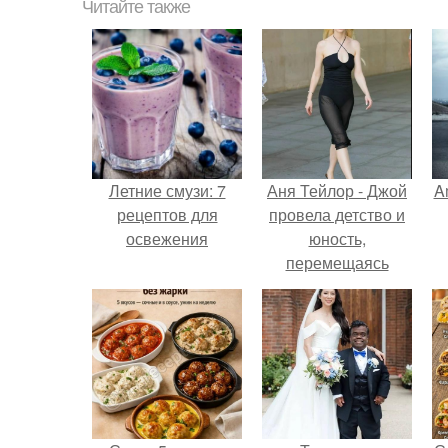
Читайте также
Летние смузи: 7
Аня Тейлор - Джой
A
рецептов для
провела детство и
освежения
юность,
перемещаясь
между двумя
а
совершенно
разными
культурами -
Аргентиной и
Великобританией.