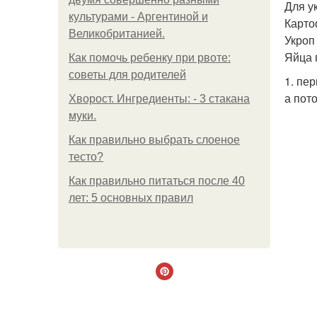
Для у
культурами - Аргентиной и
Карто
Великобританией.
Укроп 
Яйца 
Как помочь ребенку при рвоте:
советы для родителей
1. пе
а пот
Хворост. Ингредиенты: - 3 стакана
муки.
Как правильно выбрать слоеное
тесто?
Как правильно питаться после 40
лет: 5 основных правил