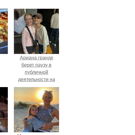
Ариана гранде
берет паузу в
публичной
деятельности на
фоне слухов о
своем здоровье.