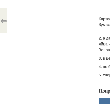
⇦
Карто
бумаж
2. а 
яйца и
Запра
3. в 
4. по
5. св
Понр