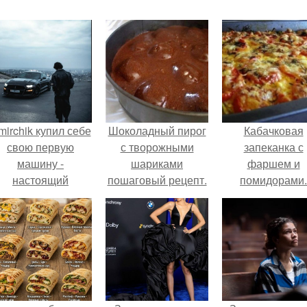
mirchik купил себе
Шоколадный пирог
Кабачковая
свою первую
с творожными
запеканка с
машину -
шариками
фаршем и
настоящий
пошаговый рецепт.
помидорами.
втомобиль мечты
для многих
автолюбителей.