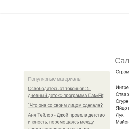
Сал
Огром
Популярные материалы
Ингре
Освободитесь от токсинов: 5-
Отварн
дневный детокс-программа Eat&Fit
Огуре
"Что она со своим лицом сделала?
Яйцо к
Лук.
Аня Тейлор - Джой провела детство
Майон
и юность, перемещаясь между
двумя совершенно разными