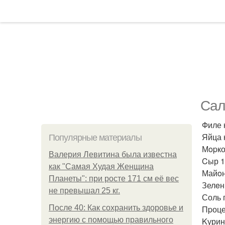
Сал
Филе 
Яйца 
Популярные материалы
Мopко
Валерия Левитина была известна
Cыр 1
как "Самая Худая Женщина
Майoн
Планеты": при росте 171 см её вес
Зелeн
не превышал 25 кг.
Соль 
После 40: Как сохранить здоровье и
Пpоце
энергию с помощью правильного
Kурин