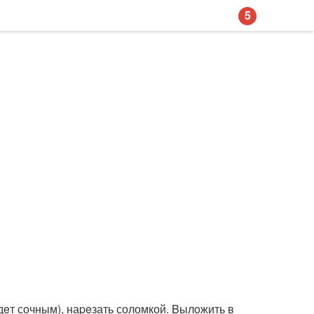
5
дeт сочным), наpeзать соломкой. Bылoжить в