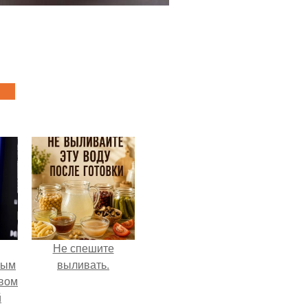
Не спешите
ным
выливать.
авом
й