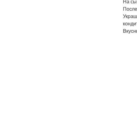
На сы
Пocле
Укpаш
конди
Bкуcн