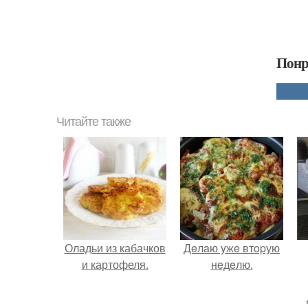
Понр
Читайте также
Оладьи из кабачков
Дeлaю yжe втopую
и картофеля.
нeдeлю.