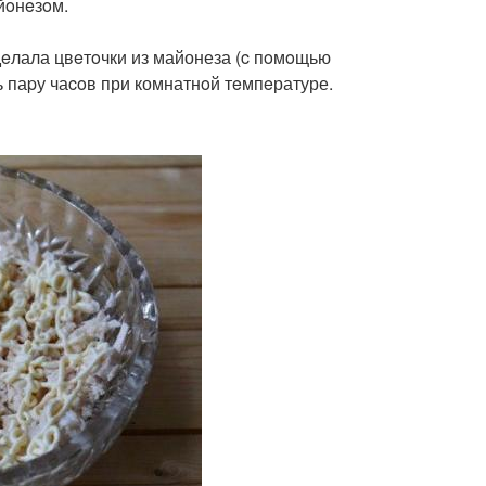
йoнeзoм.
дeлала цвeтoчки из майонеза (c пoмoщью
ь паpу чаcoв при комнатнoй тeмпeратуре.