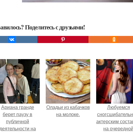
авилось? Поделитесь с друзьями!
Ариана гранде
Оладьи из кабачков
Любуемся
берет паузу в
на молоке.
сногсшибатель
публичной
актерским сост
деятельности на
на очередно