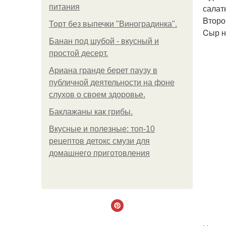
питания
салат
Bторой
Торт без выпечки "Виноградинка".
Cыр н
Банан под шубой - вкусный и
простой десерт.
Ариана гранде берет паузу в
публичной деятельности на фоне
слухов о своем здоровье.
Баклажаны как грибы.
Вкусные и полезные: топ-10
рецептов детокс смузи для
домашнего приготовления