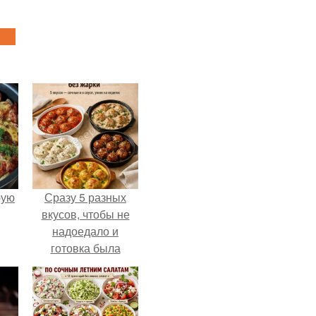
pую
Сразу 5 разных
вкусов, чтобы не
надоедало и
готовка была
проще.