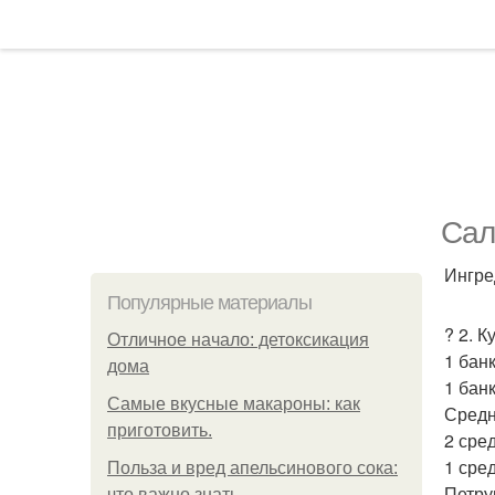
Сал
Ингре
Популярные материалы
? 2. 
Отличное начало: детоксикация
1 бан
дома
1 бан
Самые вкусные макароны: как
Средн
приготовить.
2 сре
1 сре
Польза и вред апельсинового сока:
Петру
что важно знать