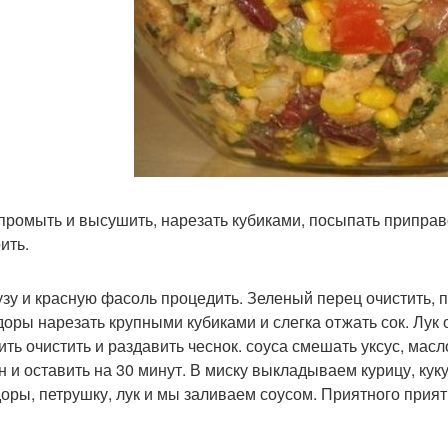
промыть и высушить, нарезать кубиками, посыпать приправо
ить.
узу и красную фасоль процедить. Зеленый перец очистить, 
оры нарезать крупными кубиками и слегка отжать сок. Лук о
ить очистить и раздавить чеснок. соуса смешать уксус, масл
н и оставить на 30 минут. В миску выкладываем курицу, кук
оры, петрушку, лук и мы заливаем соусом. Приятного прият