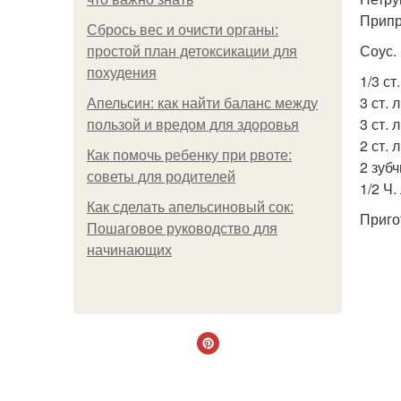
Припр
Сбрось вес и очисти органы:
Соус.
простой план детоксикации для
похудения
1/3 ст
3 ст. л
Апельсин: как найти баланс между
3 ст. 
пользой и вредом для здоровья
2 ст. 
Как помочь ребенку при рвоте:
2 зубч
советы для родителей
1/2 Ч.
Как сделать апельсиновый сок:
Приго
Пошаговое руководство для
начинающих