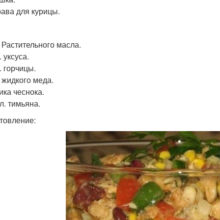
ава для курицы.
. Растительного масла.
. уксуса.
л. горчицы.
л жидкого меда.
ика чеснока.
 л. тимьяна.
товление: