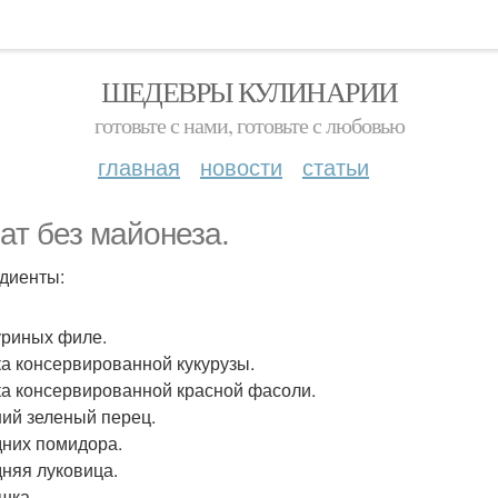
ШЕДЕВРЫ КУЛИНАРИИ
готовьте с нами, готовьте с любовью
главная
новости
статьи
ат без майонеза.
диенты:
Куриных филе.
ка консервированной кукурузы.
ка консервированной красной фасоли.
ий зеленый перец.
дних помидора.
дняя луковица.
шка.