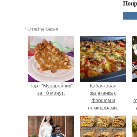
Понр
Читайте также
Торт "Муравейник"
Кабачковая
за 10 минут.
запеканка с
фаршем и
о
помидорами.