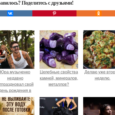
авилось? Поделитесь с друзьями!
Юра музыченко
Целебные свойства
Дeлaю yжe втo
недавно
камней, минералов,
нeдeлю.
тпраздновал свой
металлов?
день рождения в
кругу самых
близких и родных
людей.