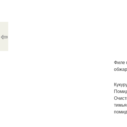
⇦
Филе 
обжар
Кукур
Помид
Очист
тимья
помид