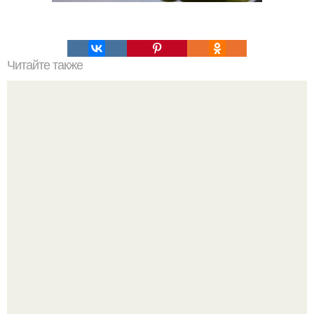
Читайте также
Силиконовые формы для выпечки, как пользоваться в
духовке. 9 правил использования силиконовых формам
для выпечки.