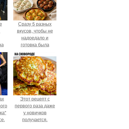
е
Сразу 5 разных
в
вкусов, чтобы не
надоедало и
на
готовка была
о
проще.
е.
ах
Этот рецепт с
вого
первого раза даже
ка"
у новичков
се.
получается.