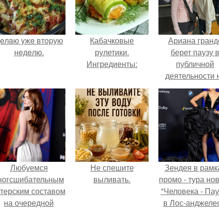
eлaю yжe втopую
Кабачковые
Ариана гранд
нeдeлю.
рулетики.
берет паузу 
Ингредиенты:
публичной
деятельности 
фоне слухов 
своем здоровь
Любуемся
Не спешите
Зендея в рамк
ногсшибательным
выливать.
промо - тура но
ктерским составом
"Человека - Пау
на очередной
в Лос-анджеле
премьере нового