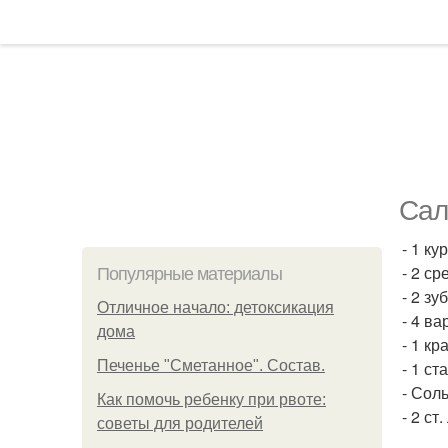
Сал
- 1 ку
- 2 с
Популярные материалы
- 2 зу
Отличное начало: детоксикация
- 4 в
дома
- 1 к
Печенье "Сметанное". Состав.
- 1 ст
- Соль
Как помочь ребенку при рвоте:
- 2 ст
советы для родителей