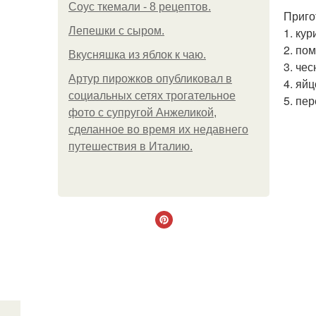
Соус ткемали - 8 рецептов.
Приго
Лепешки с сыром.
1. кур
2. по
Вкусняшка из яблок к чаю.
3. чес
Артур пирожков опубликовал в
4. яй
социальных сетях трогательное
5. пе
фото с супругой Анжеликой,
сделанное во время их недавнего
путешествия в Италию.