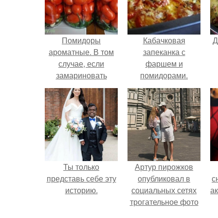
Помидоры
Кабачковая
Д
ароматные. В том
запеканка с
случае, если
фаршем и
замариновать
помидорами.
помидоры с
листьями
фруктовых
деревьев и
кустарников - вкус
блюда от этого
только улучшится!
Ты только
Артур пирожков
представь себе эту
опубликовал в
с
историю.
социальных сетях
а
трогательное фото
с супругой