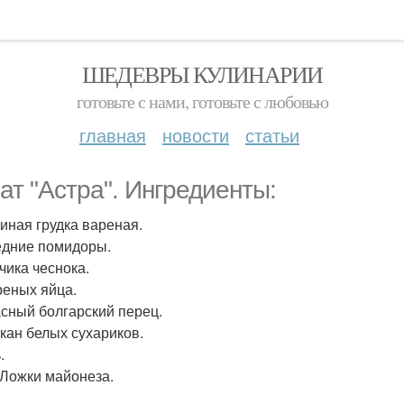
ШЕДЕВРЫ КУЛИНАРИИ
готовьте с нами, готовьте с любовью
главная
новости
статьи
ат "Астра". Ингредиенты:
риная грудка вареная.
редние помидоры.
бчика чеснока.
ареных яйца.
расный болгарский перец.
акан белых сухариков.
.
. Ложки майонеза.