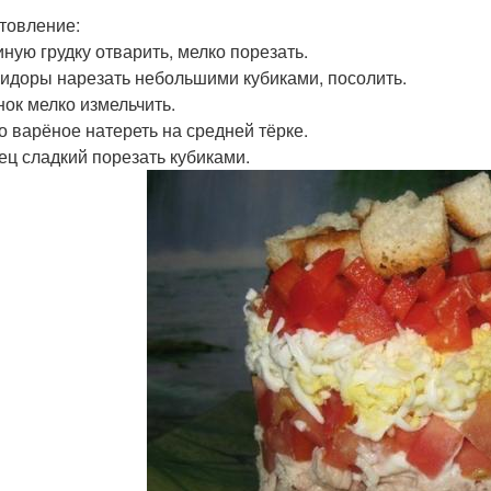
товление:
иную грудку отварить, мелко порезать.
мидоры нарезать небольшими кубиками, посолить.
нок мелко измельчить.
цо варёное натереть на средней тёрке.
рец сладкий порезать кубиками.