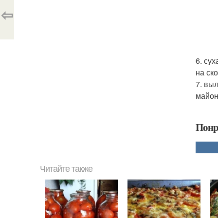
⇦
6. су
на ск
7. вы
майон
Понр
Читайте также