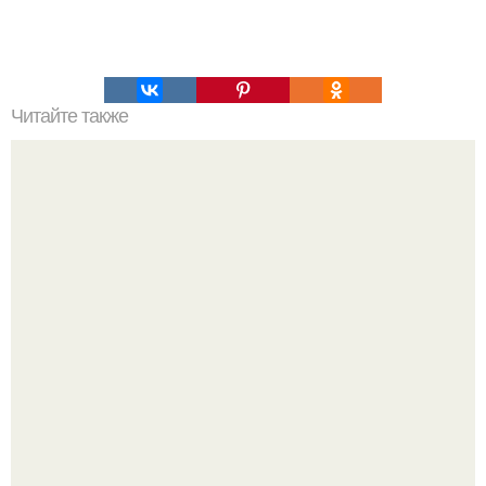
Читайте также
Кто ненавидит чистить духовку, полюбит этот прием?