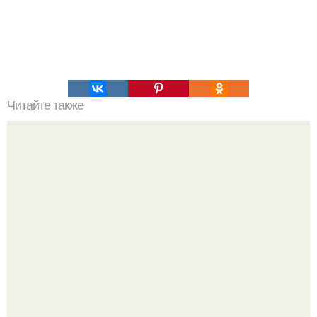
Читайте также
Профитроли - заварные пирожные.