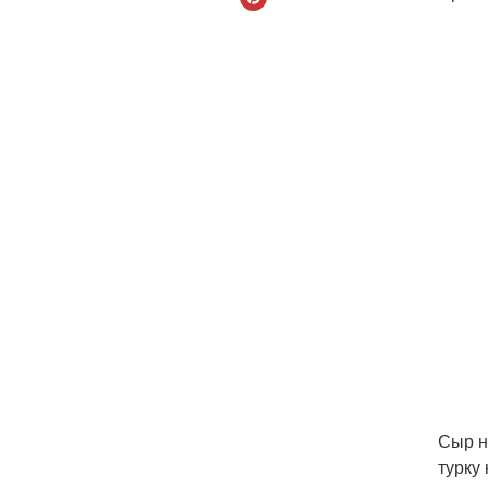
Сыр н
турку