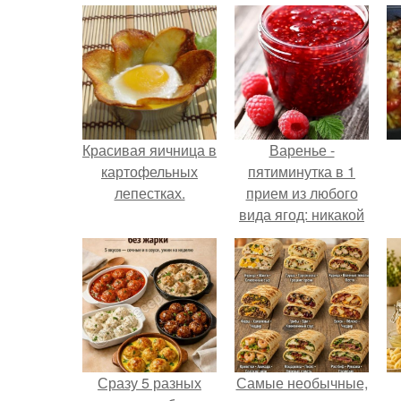
Красивая яичница в
Варенье -
картофельных
пятиминутка в 1
лепестках.
прием из любого
вида ягод: никакой
длительной варки,
все витамины на
месте!
Сразу 5 разных
Самые необычные,