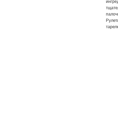
ингре
тщате
палоч
Рулет
тарелк