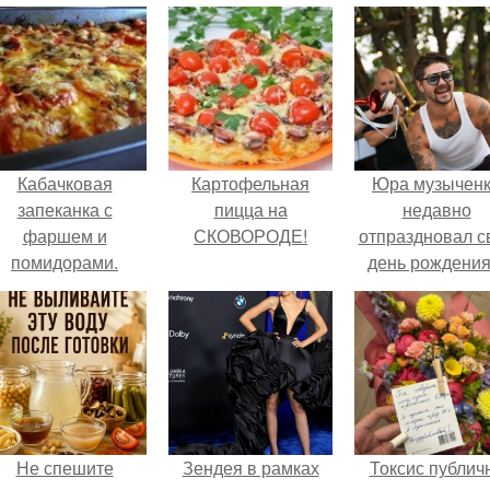
Кабачковая
Картофельная
Юра музычен
запеканка с
пицца на
недавно
фаршем и
СКОВОРОДЕ!
отпраздновал с
помидорами.
день рождения
кругу самых
близких и родн
людей.
Не спешите
Зендея в рамках
Токсис публич