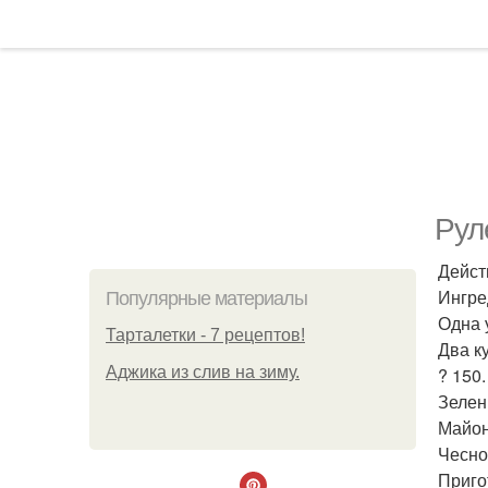
Рул
Дейст
Ингре
Популярные материалы
Одна 
Тарталетки - 7 рецептов!
Два к
Аджика из слив на зиму.
? 150
Зелен
Майон
Чеснок
Приго