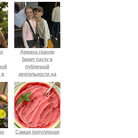
ко
Ариана гранде
берет паузу в
вой
публичной
 в
деятельности на
фоне слухов о
ых
своем здоровье.
но
Самая популярная