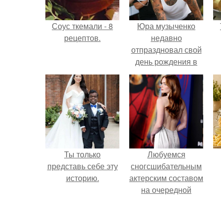
Соус ткемали - 8
Юра музыченко
рецептов.
недавно
отпраздновал свой
день рождения в
кругу самых
близких и родных
людей.
Ты только
Любуемся
представь себе эту
сногсшибательным
историю.
актерским составом
на очередной
премьере нового
человека - паука.