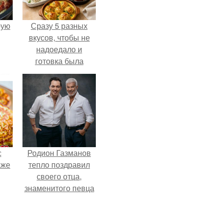
pую
Сразу 5 разных
вкусов, чтобы не
надоедало и
готовка была
проще.
с
Родион Газманов
аже
тепло поздравил
своего отца,
знаменитого певца
Олега Газманова, с
важным юбилеем -