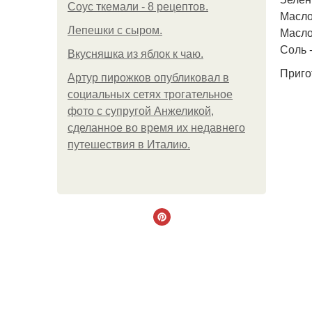
Соус ткемали - 8 рецептов.
Масло 
Лепешки с сыром.
Масло
Соль -
Вкусняшка из яблок к чаю.
Приго
Артур пирожков опубликовал в
социальных сетях трогательное
фото с супругой Анжеликой,
сделанное во время их недавнего
путешествия в Италию.