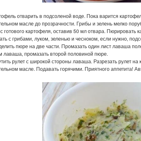
ртофель отварить в подсоленой воде. Пока варится картофе
тельном масле до прозрачности. Грибы и зелень мелко поруб
 с готового картофеля, оставив 50 мл отвара. Пюрировать 
ть с грибами, луком, зеленью и чесноком, если нужно, подс
зделить пюре на две части. Промазать один лист лаваша п
м лаваша, промазать второй половиной пюре.
рутить рулет с широкой стороны лаваша. Разрезать рулет на к
тельном масле. Подавать горячими. Приятного аппетита! Ав