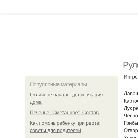
Рул
Ингре
Популярные материалы
Лаваш
Отличное начало: детоксикация
Картоф
дома
Лук ре
Печенье "Сметанное". Состав.
Чеснок
Грибы 
Как помочь ребенку при рвоте:
Отвар
советы для родителей
Зелень