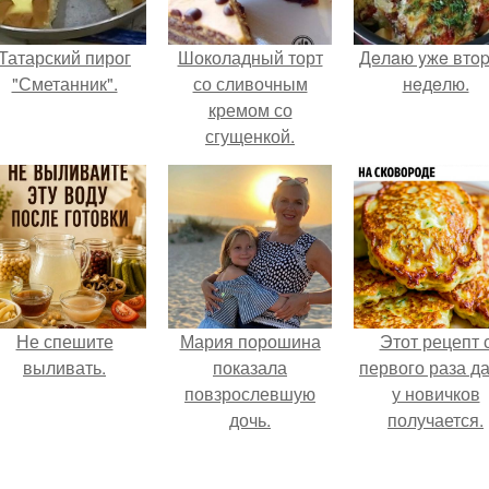
Татарский пирог
Шоколадный торт
Дeлaю yжe втo
"Сметанник".
со сливочным
нeдeлю.
кремом со
сгущенкой.
Не спешите
Мария порошина
Этот рецепт 
выливать.
показала
первого раза д
повзрослевшую
у новичков
дочь.
получается.