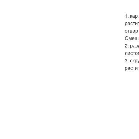
1. ка
расти
отвар
Смеша
2. ра
листо
3. ск
расти