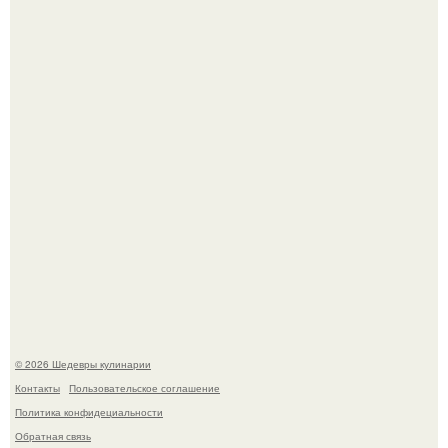
Самая популярная еда летом - мороженое.
Первый раз я попробовал его, когда приехал в гости к
деду.
© 2026 Шедевры кулинарии
Контакты
Пользовательское соглашение
Политика конфидециальности
Обратная связь