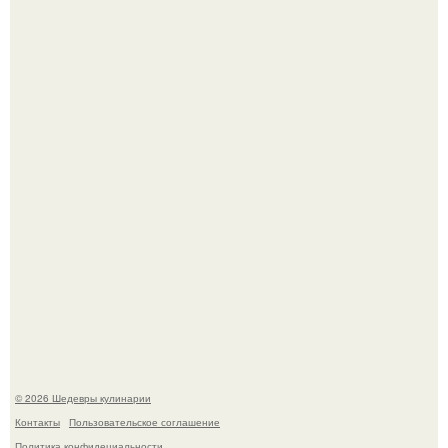
Мария порошина показала повзрослевшую дочь.
Сын Луи де фюнеса, который выбрал свой путь.
© 2026 Шедевры кулинарии
Контакты
Пользовательское соглашение
Политика конфидециальности