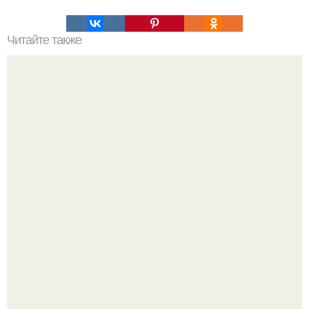
Читайте также
Закусочный торт из вафельных коржей с консервами.
Варенье - пятиминутка в 1 прием из любого вида ягод: