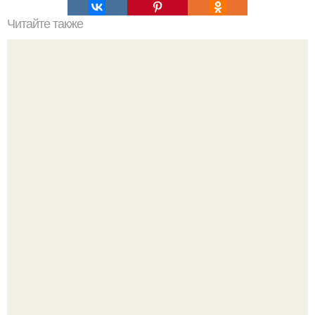
Читайте также
Салат "Графский"? Как говорится, слава хорошей
хозяйки и великолепной кулинарки рождается именно за
праздничным столом.