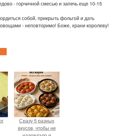
едово - горчичной смесью и запечь еще 10-15
гордиться собой, прикрыть фольгой и дать
 с овощами - неповторимо! Боже, храни королеву!
ог
Сразу 5 разных
вкусов, чтобы не
надоедало и