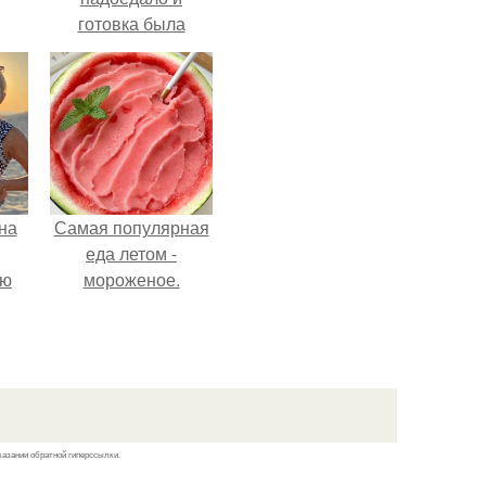
готовка была
проще.
на
Самая популярная
еда летом -
ую
мороженое.
казании обратной гиперссылки.