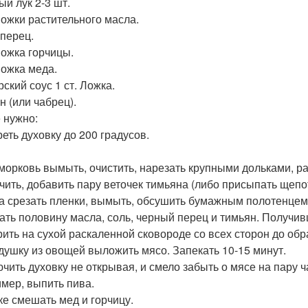
ый лук 2-3 шт.
 Ложки растительного масла.
 перец.
Ложка горчицы.
Ложка меда.
ский соус 1 ст. Ложка.
н (или чабрец).
 нужно:
реть духовку до 200 градусов.
 морковь вымыть, очистить, нарезать крупными дольками, ра
чить, добавить пару веточек тимьяна (либо присыпать щепотк
а срезать пленки, вымыть, обсушить бумажным полотенцем
ть половину масла, соль, черный перец и тимьян. Получив
ить на сухой раскаленной сковороде со всех сторон до обр
душку из овощей выложить мясо. Запекать 10-15 минут.
чить духовку не открывая, и смело забыть о мясе на пару ч
мер, выпить пива.
ке смешать мед и горчицу.