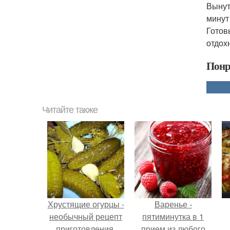
Вынут
минут
Готов
отдох
Понр
Читайте также
Хрустящие огурцы -
Варенье -
необычный рецепт
пятиминутка в 1
приготовления.
прием из любого