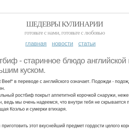
ШЕДЕВРЫ КУЛИНАРИИ
готовьте с нами, готовьте с любовью
главная
новости
статьи
тбиф - старинное блюдо английской 
ьшим куском.
t Beef" в переводе с английского означает. Подожди - подож
он.
льный ростбиф покрыт аппетитной корочкой снаружи, нежен,
н, ведь мы очень надеемся, что внутри тебя не скрывается
щая Коэльо и сумерки втихаря.
 приготовить этот вкуснейший предмет гордости целого кор