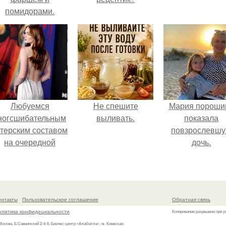
помидорами.
Любуемся
Не спешите
Мария пороши
ногсшибательным
выливать.
показала
ктерским составом
повзрослевш
на очередной
дочь.
премьере нового
человека - паука.
онтакты
Пользовательское соглашение
Обратная связь
олитика конфидециальности
Копирование разрешено при у
 Москва, Б.Саввинский 2-4-6, Бизнес-центр «Алабелла», м. Киевская