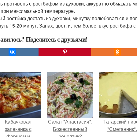
ь противень с ростбифом из духовки, аккуратно обмазать м
 при максимальной температуре.
ый ростбиф достать из духовки, минутку полюбоваться и по
нуть 15-20 минут. Запах, цвет, и, тем более, вкус ростбифа
авилось? Поделитесь с друзьями!
Кабачковая
Салат "Анастасия".
Татарский пир
запеканка с
Божественный
"Сметанник".
фаршем и
рецептик?