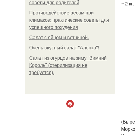
советы для родителей
~ 2 кг
Противодействие весам при
климаксе: практические советы для
успешного похудения
Салат с яйцом и ветчиной.
Очень вкусный салат "Аленка"!
Салат из огурцов на зиму "Зимний
Король" (стерилизация не
требуется).
(Вырез
Морко