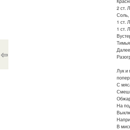
Красн
2 ст.
Соль,
1 ст. 
1 ст. 
Вустер
Тимья
Далее
⇦
Разог
Лук и
попер
С мяс
Смеша
Обжар
На по
Выклю
Напри
В мис