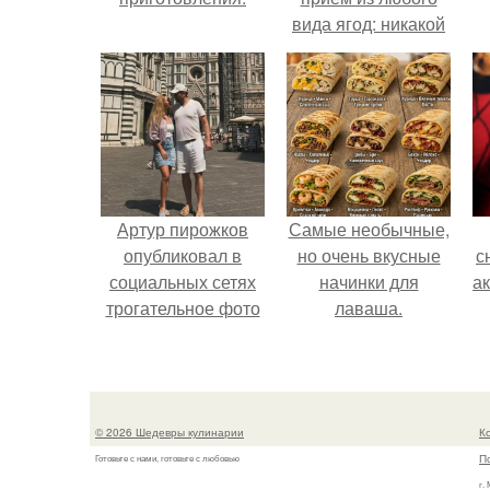
вида ягод: никакой
длительной варки,
все витамины на
месте!
Артур пирожков
Самые необычные,
опубликовал в
но очень вкусные
с
социальных сетях
начинки для
а
трогательное фото
лаваша.
с супругой
Анжеликой,
сделанное во
время их недавнего
© 2026 Шедевры кулинарии
К
путешествия в
П
Готовьте с нами, готовьте с любовью
Италию.
г.