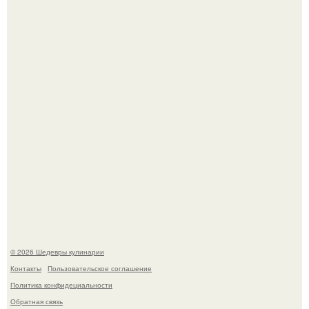
Первый раз я попробовал его, когда приехал в гости к
деду.
Этот рецепт с первого раза даже у новичков получается.
© 2026 Шедевры кулинарии
Контакты
Пользовательское соглашение
Политика конфидециальности
Обратная связь