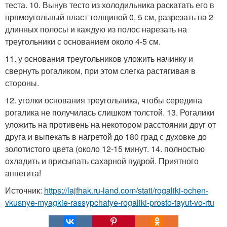
теста. 10. Вынув тесто из холодильника раскатать его в
прямоугольный пласт толщиной 0, 5 см, разрезать на 2
длинных полосы и каждую из полос нарезать на
треугольники с основанием около 4-5 см.
11. у основания треугольников уложить начинку и
свернуть рогаликом, при этом слегка растягивая в
стороны.
12. уголки основания треугольника, чтобы середина
рогалика не получилась слишком толстой. 13. Рогалики
уложить на противень на некотором расстоянии друг от
друга и выпекать в нагретой до 180 град с духовке до
золотистого цвета (около 12-15 минут. 14. полностью
охладить и присыпать сахарной пудрой. Приятного
аппетита!
Источник:
https://lajfhak.ru-land.com/stati/rogaliki-ochen-
vkusnye-myagkie-rassypchatye-rogaliki-prosto-tayut-vo-rtu