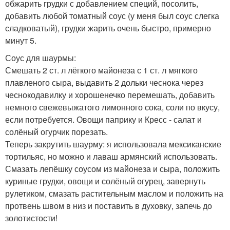
обжарить грудки с добавлением специй, посолить,
добавить любой томатный соус (у меня был соус слегка
сладковатый), грудки жарить очень быстро, примерно
минут 5.
Соус для шаурмы:
Смешать 2 ст. л лёгкого майонеза с 1 ст. л мягкого
плавленого сыра, выдавить 2 дольки чеснока через
чеснокодавилку и хорошенечко перемешать, добавить
немного свежевыжатого лимонного сока, соли по вкусу,
если потребуется. Овощи паприку и Кресс - салат и
солёный огурчик порезать.
Теперь закрутить шаурму: я использовала мексиканские
тортильяс, но можно и лаваш армянский использовать.
Смазать лепёшку соусом из майонеза и сыра, положить
куриные грудки, овощи и солёный огурец, завернуть
рулетиком, смазать растительным маслом и положить на
протвень швом в низ и поставить в духовку, запечь до
золотистости!