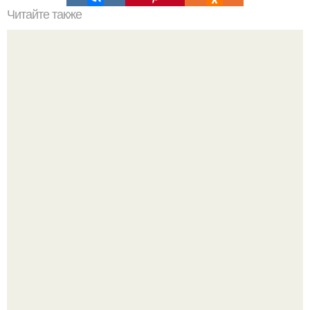
Читайте также
Баклажаны в сметане - изумительно вкусно.
Юра музыченко недавно отпраздновал свой день
рождения в кругу самых близких и родных людей.