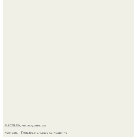
Мария порошина показала повзрослевшую дочь.
Сын Луи де фюнеса, который выбрал свой путь.
© 2026 Шедевры кулинарии
Контакты
Пользовательское соглашение