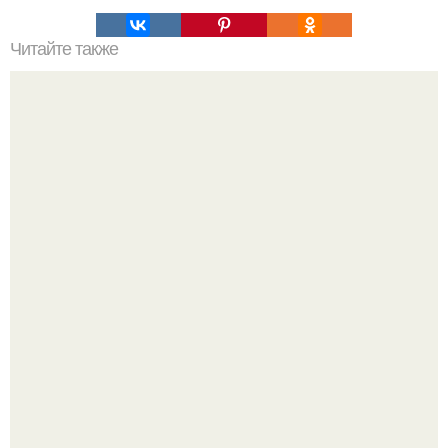
Читайте также
ЛАВАШ на мангале с сыром. Закуски для пикника: топ - 3
рецепта из лаваша на мангале на любой вкус.