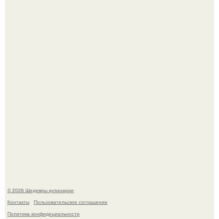
Любуемся сногсшибательным актерским составом на
очередной премьере нового человека - паука.
Сын Луи де фюнеса, который выбрал свой путь.
© 2026 Шедевры кулинарии
Контакты
Пользовательское соглашение
Политика конфидециальности