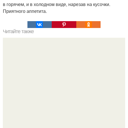
в горячем, и в холодном виде, нарезав на кусочки.
Приятного аппетита.
Читайте также
Хлеб цельнозерновой это, какой. Цельнозерновой хлеб.
Настоящий цельнозерновой хлеб очень для здоровья
полезен.