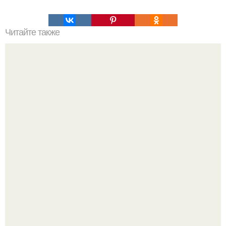
Читайте также
Конвертики с яблоками из творожного теста.
Аня Тейлор - Джой провела детство и юность,