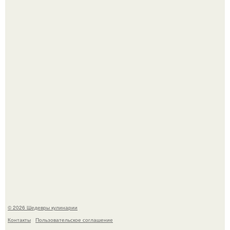
Не спешите выливать.
Зендея в рамках промо - тура нового "Человека - Паука"
в Лос-анджелесе.
© 2026 Шедевры кулинарии
Контакты
Пользовательское соглашение