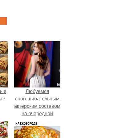
ые,
Любуемся
ные
сногсшибательным
актерским составом
на очередной
премьере нового
человека - паука.