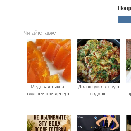
Понр
Читайте также
Медовая тыква -
Дeлaю yжe втopую
вкуснейший десерт.
нeдeлю.
п