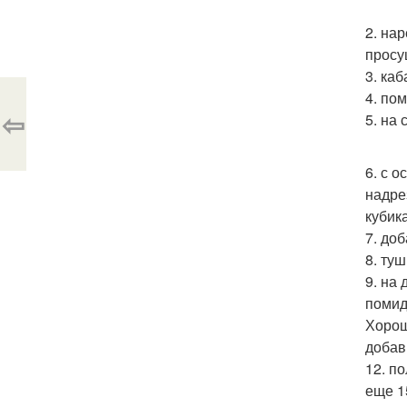
2. на
просу
3. ка
4. по
⇦
5. на
6. с 
надре
кубик
7. до
8. туш
9. на
помид
Хорош
добав
12. п
еще 1