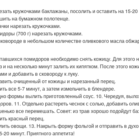
резать кружочками баклажаны, посолить и оставить на 15-20
шить на бумажном полотенце.
бачки нарезать кружочками.
мидоры (700 г) нарезать кружочками.
 сковороде в небольшом количестве оливкового масла обжа
оставшихся помидоров необходимо снять кожицу. Для этого
з и на несколько минут залить их кипятком. После этого ко
ами и добавить в сковороду к луку.
бавить очищенный от кожицы и нарезанный перец.
ить все 5-7 минут, а затем измельчить в блендере.
 дно формы вылить приготовленный соус. 10. Чередуя, выло
оров. 11. Отдельно растереть чеснок с солью, добавить оли
енько все перемешать. Совет: из трав хорошо подойдут баз
ить красный перец.
олить овощи. 13. Накрыть форму фольгой и отправить в духо
5-20 минут. Приятного аппетита!