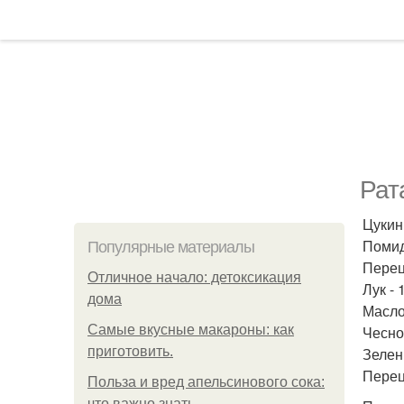
Рат
Цукини
Помид
Популярные материалы
Перец
Отличное начало: детоксикация
Лук - 
дома
Масло 
Самые вкусные макароны: как
Чеснок
приготовить.
Зелень
Перец 
Польза и вред апельсинового сока:
что важно знать