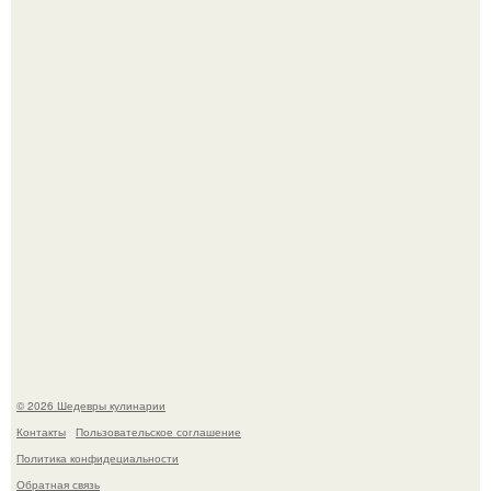
Зендея получила номинацию на премию "Эмми" в
категории "лучшая актриса в драматическом сериале" за
третий сезон "эйфории".
Первый раз я попробовал его, когда приехал в гости к
деду.
© 2026 Шедевры кулинарии
Контакты
Пользовательское соглашение
Политика конфидециальности
Обратная связь