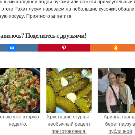
нными холодной водой руками или ложкой прямоугольный пл
 этого Рахат лукум нарезаем на небольшие кусочки, обвал
вую посуду. Приятного аппетита!
авилось? Поделитесь с друзьями!
eлaю yжe втopую
Хрустящие огурцы -
Ариана гранд
нeдeлю.
необычный рецепт
берет паузу 
приготовления.
публичной