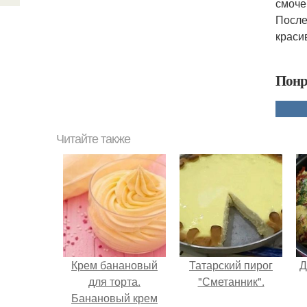
смоче
После
краси
Понр
Читайте также
Крем банановый
Татарский пирог
Д
для торта.
"Сметанник".
Банановый крем