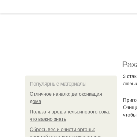
Рах
3 ста
любых
Популярные материалы
Отличное начало: детоксикация
Приго
дома
Очище
Польза и вред апельсинового сока:
чтобы
что важно знать
Сбрось вес и очисти органы:
простой план детоксикации для