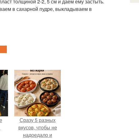
аст толщиной 2-2, 5 см и даем ему застыть.
иваем в сахарной пудре, выкладываем в
е
Сразу 5 разных
в
вкусов, чтобы не
надоедало и