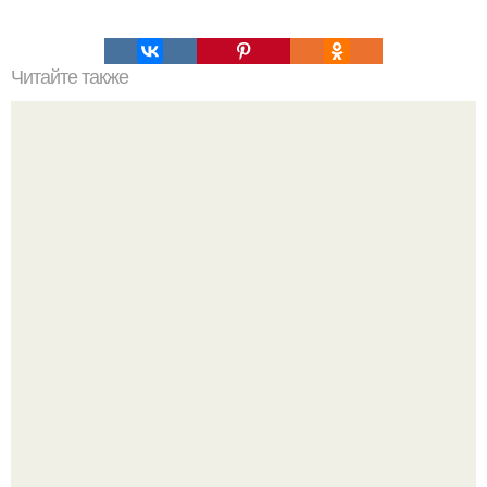
Читайте также
Шаурма по-быстрому. Ингредиенты для шаурмы по-
быстрому (количество ингредиентов на вкус каждого).