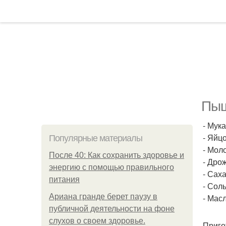
Пыш
- Мука
- Яйцо
Популярные материалы
- Моло
После 40: Как сохранить здоровье и
- Дрож
энергию с помощью правильного
- Саха
питания
- Соль
Ариана гранде берет паузу в
- Мас
публичной деятельности на фоне
слухов о своем здоровье.
Приго