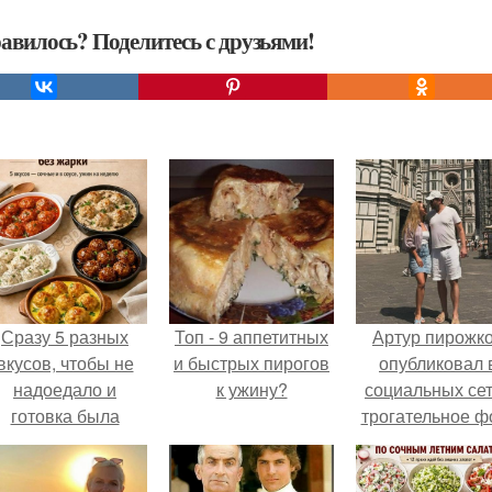
авилось? Поделитесь с друзьями!
Сразу 5 разных
Топ - 9 аппетитных
Артур пирожк
вкусов, чтобы не
и быстрых пирогов
опубликовал 
надоедало и
к ужину?
социальных се
готовка была
трогательное ф
проще.
с супругой
Анжеликой,