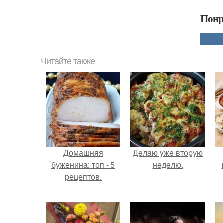
Понр
Читайте также
Домашняя
Дeлaю yжe втopую
буженина: топ - 5
нeдeлю.
рецептов.