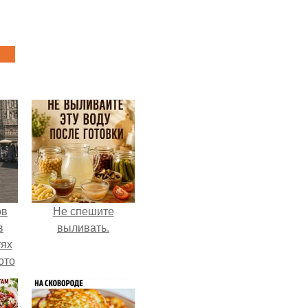
ов
Не спешите
в
выливать.
тях
ото