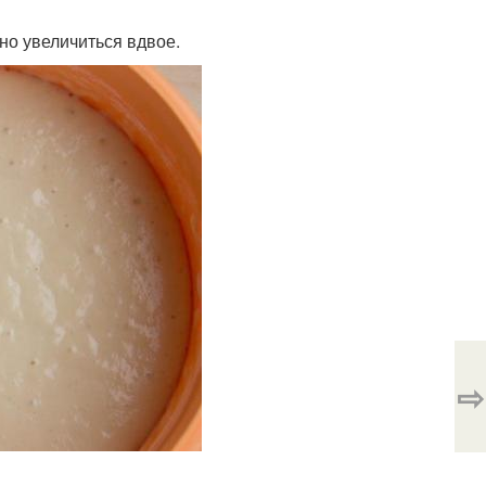
жно увеличиться вдвое.
⇨