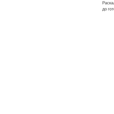
Раска
до го