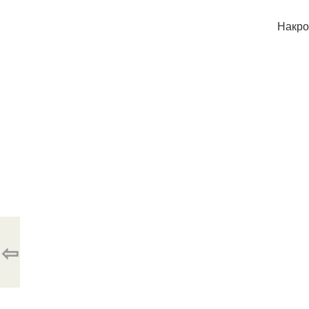
Накро
⇦