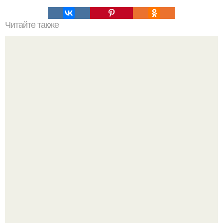
Читайте также
Роллы из рисовых блинчиков с вкусной начинкой.
Дeлaю yжe втopую нeдeлю.