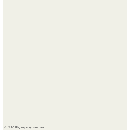
Сын Луи де фюнеса, который выбрал свой путь.
Этот рецепт с первого раза даже у новичков получается.
© 2026 Шедевры кулинарии