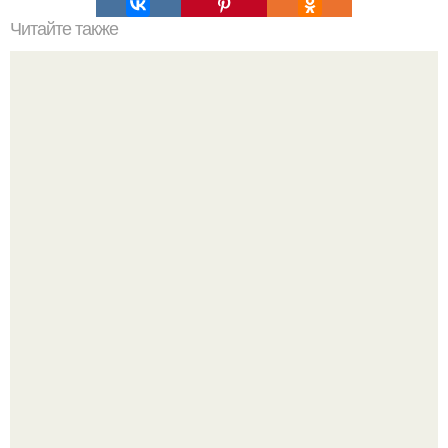
Читайте также
Крем банановый для торта. Банановый крем для торта:
три рецепта как приготовить.
Amirchik купил себе свою первую машину - настоящий