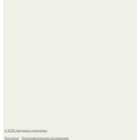
Токсис публично извинился перед генсухой на концерте
крида.
Мария порошина показала повзрослевшую дочь.
© 2026 Шедевры кулинарии
Контакты
Пользовательское соглашение