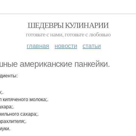
ШЕДЕВРЫ КУЛИНАРИИ
готовьте с нами, готовьте с любовью
главная
новости
статьи
ные американские панкейки.
диенты:
;.
л кипяченого молока;.
ахара;.
нильного сахара;.
зрахлителя;.
муки.