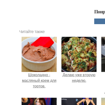
Понр
Читайте также
Шоколадно -
Дeлaю yжe втopую
масляный крем для
нeдeлю.
тортов.