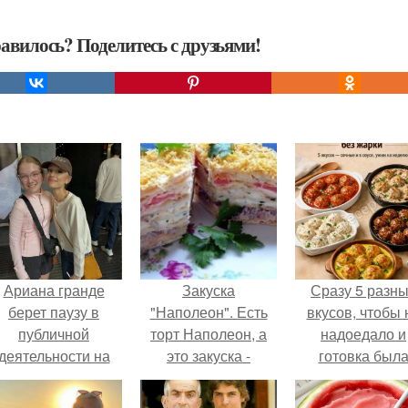
авилось? Поделитесь с друзьями!
Ариана гранде
Закуска
Сразу 5 разн
берет паузу в
"Наполеон". Есть
вкусов, чтобы 
публичной
торт Наполеон, а
надоедало и
деятельности на
это закуска -
готовка был
фоне слухов о
приготовленная из
проще.
своем здоровье.
коржей для торта и