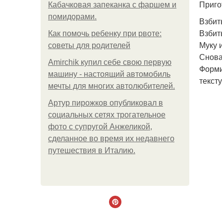
Приго
Кабачковая запеканка с фаршем и
помидорами.
Взбит
Взбит
Как помочь ребенку при рвоте:
Муку 
советы для родителей
Снова
Amirchik купил себе свою первую
Форми
машину - настоящий автомобиль
тексту
мечты для многих автолюбителей.
Артур пирожков опубликовал в
социальных сетях трогательное
фото с супругой Анжеликой,
сделанное во время их недавнего
путешествия в Италию.