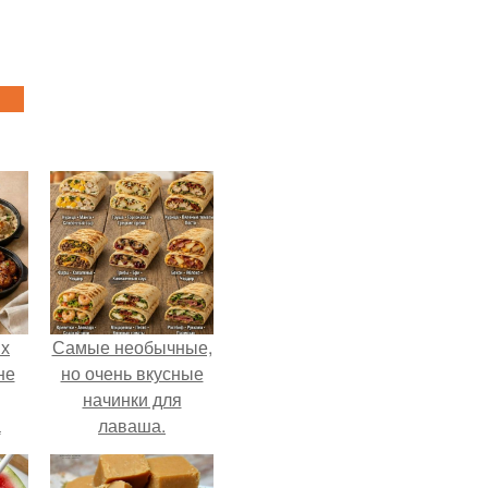
ых
Самые необычные,
не
но очень вкусные
начинки для
а
лаваша.