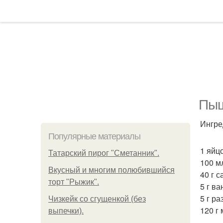
Пыш
Ингре
Популярные материалы
1 яйцо
Татарский пирог "Сметанник".
100 м
Вкусный и многим полюбившийся
40 г с
торт "Рыжик".
5 г ва
5 г ра
Чизкейк со сгущенкой (без
120 г 
выпечки).