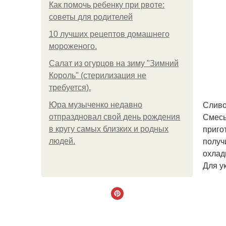
Как помочь ребенку при рвоте:
советы для родителей
10 лучших рецептов домашнего
мороженого.
Салат из огурцов на зиму "Зимний
Король" (стерилизация не
требуется).
Сливо
Юра музыченко недавно
Смесь
отпраздновал свой день рождения
приго
в кругу самых близких и родных
получ
людей.
охлад
Для у