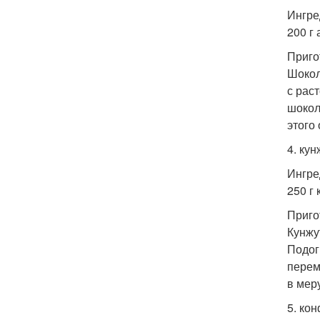
Ингре
200 г 
Приго
Шокол
с рас
шокол
этого
4. ку
Ингре
250 г 
Приго
Кунжу
Подог
перем
в мер
5. ко