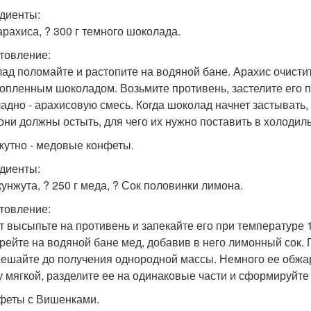
диенты:
арахиса, ? 300 г темного шоколада.
товление:
ад поломайте и растопите на водяной бане. Арахис очистит
топленным шоколадом. Возьмите противень, застелите его 
адно - арахисовую смесь. Когда шоколад начнет застывать,
 они должны остыть, для чего их нужно поставить в холодиль
нжутно - медовые конфеты.
диенты:
кунжута, ? 250 г меда, ? Сок половинки лимона.
товление:
т высыпьте на противень и запекайте его при температуре 1
рейте на водяной бане мед, добавив в него лимонный сок. 
ешайте до получения однородной массы. Немного ее обжарь
у мягкой, разделите ее на одинаковые части и сформируйте
нфеты с Вишенками.