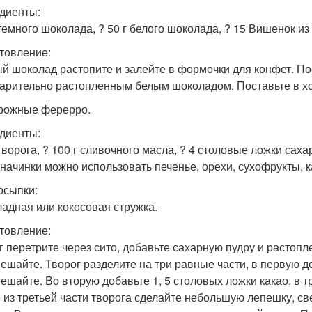
диенты:
 темного шоколада, ? 50 г белого шоколада, ? 15 Вишенок из
товление:
й шоколад растопите и залейте в формочки для конфет. По
арительно растопленным белым шоколадом. Поставьте в хо
орожные ферерро.
диенты:
 творога, ? 100 г сливочного масла, ? 4 столовые ложки сах
 начинки можно использовать печенье, орехи, сухофрукты, к
осыпки:
адная или кокосовая стружка.
товление:
г перетрите через сито, добавьте сахарную пудру и растоп
ешайте. Творог разделите на три равные части, в первую 
ешайте. Во вторую добавьте 1, 5 столовых ложки какао, в т
 из третьей части творога сделайте небольшую лепешку, св