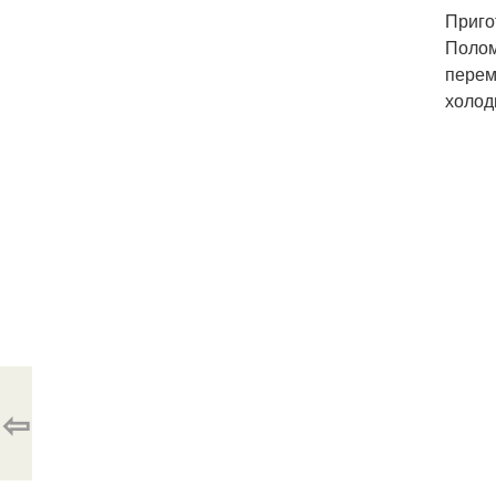
Приго
Полом
перем
холод
⇦