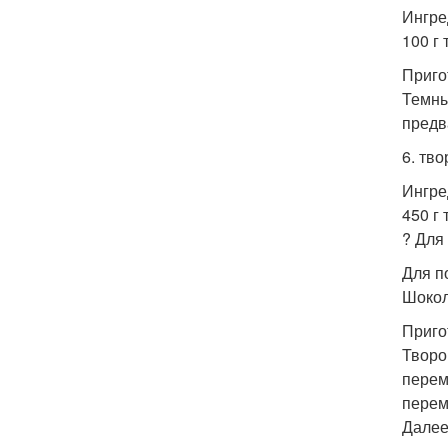
Ингре
100 г
Приго
Темны
предв
6. тв
Ингре
450 г
? Для
Для п
Шокол
Приго
Творо
перем
перем
Далее