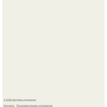
Сын Луи де фюнеса, который выбрал свой путь.
Лето - лучшее время для сочных овощей, свежей зелени
и салатов, которые готовятся буквально за несколько
минут.
© 2026 Шедевры кулинарии
Контакты
Пользовательское соглашение